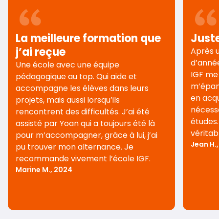
La meilleure formation que
Juste
j’ai reçue
Après u
d’année
Une école avec une équipe
IGF me
pédagogique au top. Qui aide et
m’épano
accompagne les élèves dans leurs
en acq
projets, mais aussi lorsqu’ils
nécessa
rencontrent des difficultés. J’ai été
études.
assisté par Yoan qui a toujours été là
véritab
pour m’accompagner, grâce à lui, j’ai
Jean H.
pu trouver mon alternance. Je
recommande vivement l’école IGF.
Marine M., 2024