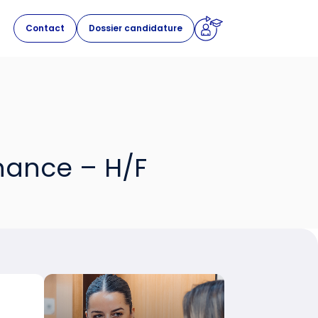
Contact
Dossier candidature
nance – H/F