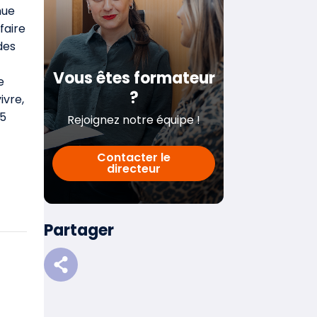
nue
faire
des
Vous êtes formateur
e
?
ivre,
(5
Rejoignez notre équipe !
Contacter le
directeur
Partager