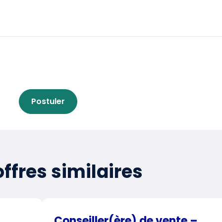
Postuler
ffres similaires
Conseiller(ère) de vente –