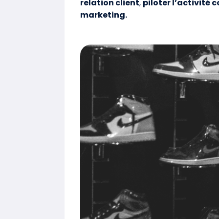
relation client
,
piloter l’activit
marketing.