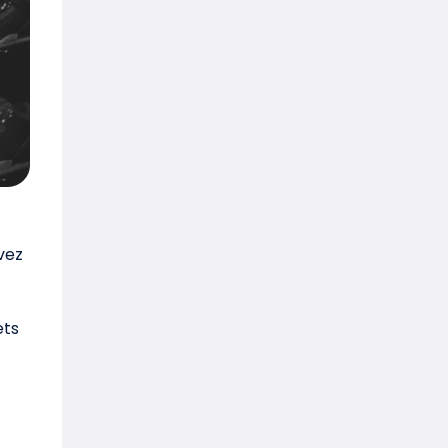
vez
ets