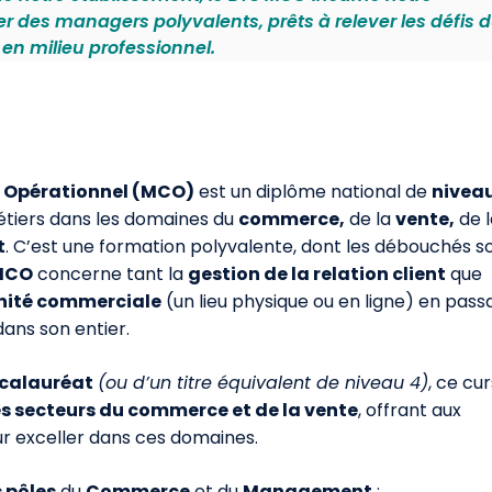
r des managers polyvalents, prêts à relever les défis 
en milieu professionnel.
Opérationnel (MCO)
est un diplôme national de
nivea
métiers dans les domaines du
commerce,
de la
vente,
de l
t
. C’est une formation polyvalente, dont les débouchés s
MCO
concerne tant la
gestion de la relation client
que
unité commerciale
(un lieu physique ou en ligne) en pass
ans son entier.
calauréat
(ou d’un titre équivalent de niveau 4)
, ce cu
es secteurs du commerce et de la vente
, offrant aux
r exceller dans ces domaines.
 pôles
du
Commerce
et du
Management
: