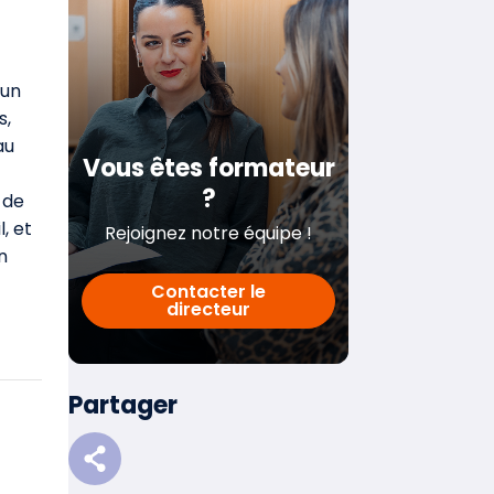
 un
s,
au
Vous êtes formateur
?
 de
, et
Rejoignez notre équipe !
n
Contacter le
directeur
Partager