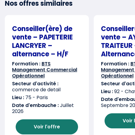
Nos offres similaires
Conseiller(ère) de
Conseiller
vente – PAPETERIE
vente – 
LANCRYER –
TRAITEUR
alternance – H/F
Alternanc
Formation :
BTS
Formation :
B
Management Commercial
Management
Opérationnel
Opérationnel
Secteur d'activité :
Secteur d'acti
commerce de detail
Lieu :
92 - Chav
Lieu :
75 - Paris
Date d'embau
Date d'embauche :
Juillet
Septembre 2
2026
Voir 
Voir l'offre