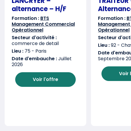
LANCRYER –
TRAITEUR
alternance – H/F
Alternanc
Formation :
BTS
Formation :
B
Management Commercial
Management
Opérationnel
Opérationnel
Secteur d'activité :
Secteur d'acti
commerce de detail
Lieu :
92 - Chav
Lieu :
75 - Paris
Date d'embau
Date d'embauche :
Juillet
Septembre 2
2026
Voir 
Voir l'offre