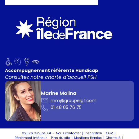
Accompagnement référente Handicap
Consultez notre charte d’accueil PSH
Marine Molina
mm@groupeigf.com
01 48 05 76 75
©2026 Groupe IGF -
Nous contacter
Inscription
CGV
Règlement intérieur
Plan du site
Mentions légales
Charte IA