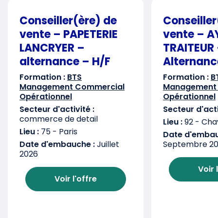
Conseiller(ère) de
Conseiller
vente – PAPETERIE
vente – 
LANCRYER –
TRAITEUR
alternance – H/F
Alternanc
Formation :
BTS
Formation :
B
Management Commercial
Management
Opérationnel
Opérationnel
Secteur d'activité :
Secteur d'acti
commerce de detail
Lieu :
92 - Chav
Lieu :
75 - Paris
Date d'embau
Date d'embauche :
Juillet
Septembre 2
2026
Voir 
Voir l'offre