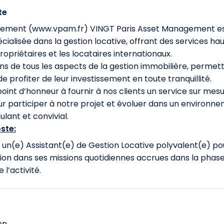
te
gement (www.vpam.fr) VINGT Paris Asset Management e
cialisée dans la gestion locative, offrant des services ha
priétaires et les locataires internationaux.
s de tous les aspects de la gestion immobilière, permet
e profiter de leur investissement en toute tranquillité.
int d’honneur à fournir à nos clients un service sur mesu
ur participer à notre projet et évoluer dans un environn
ulant et convivial.
ste:
un(e) Assistant(e) de Gestion Locative polyvalent(e) po
ction dans ses missions quotidiennes accrues dans la phas
l’activité.
on,