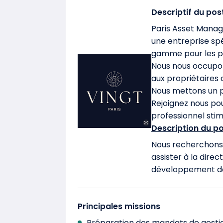
Descriptif du pos
Paris Asset Mana
une entreprise spé
gamme pour les pro
Nous nous occupon
aux propriétaires d
Nous mettons un po
Rejoignez nous po
professionnel stim
Description du po
Nous recherchons 
assister à la dire
développement de 
Principales missions
Préparation des mandats de gesti