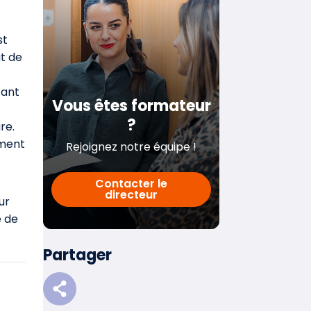
st
ut de
tant
Vous êtes formateur
?
re.
ement
Rejoignez notre équipe !
Contacter le
directeur
ur
e de
Partager