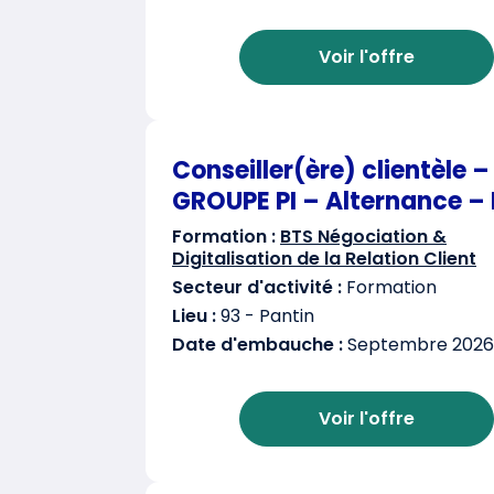
Voir l'offre
Conseiller(ère) clientèle –
GROUPE PI – Alternance – 
Formation :
BTS Négociation &
Digitalisation de la Relation Client
Secteur d'activité :
Formation
Lieu :
93 - Pantin
Date d'embauche :
Septembre 2026
Voir l'offre