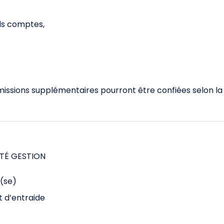
nds comptes,
 missions supplémentaires pourront être confiées selon la
LITÉ GESTION
x(se)
t d’entraide