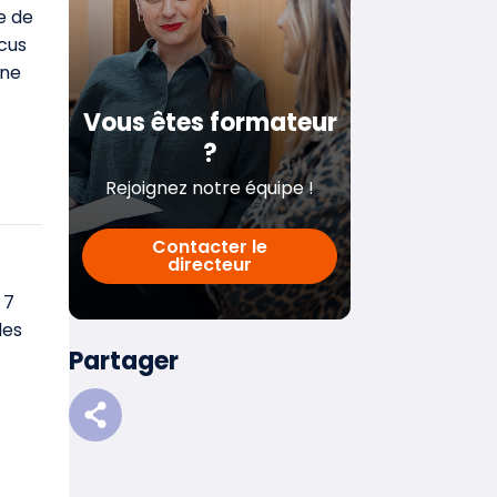
e de
cus
ine
Vous êtes formateur
?
Rejoignez notre équipe !
Contacter le
directeur
 7
les
Partager