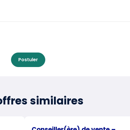
Postuler
ffres similaires
Conseiller(ère) de vente –