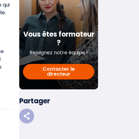
 qui
le.
Vous êtes formateur
?
se
Rejoignez notre équipe !
i
s
Contacter le
directeur
Partager