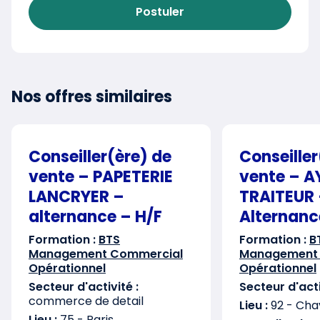
Postuler
Nos offres similaires
Conseiller(ère) de
Conseiller
vente – PAPETERIE
vente – 
LANCRYER –
TRAITEUR
alternance – H/F
Alternanc
Formation :
BTS
Formation :
B
Management Commercial
Management
Opérationnel
Opérationnel
Secteur d'activité :
Secteur d'acti
commerce de detail
Lieu :
92 - Chav
Lieu :
75 - Paris