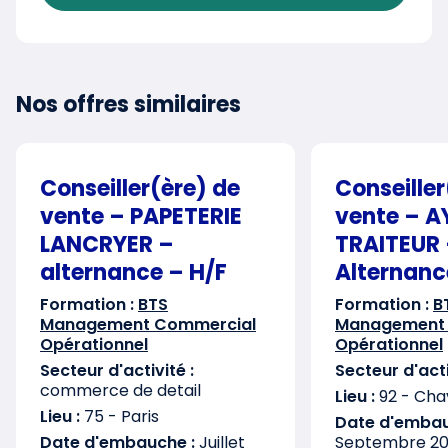
Nos offres similaires
Conseiller(ère) de
Conseiller
vente – PAPETERIE
vente – 
LANCRYER –
TRAITEUR
alternance – H/F
Alternanc
Formation :
BTS
Formation :
B
Management Commercial
Management
Opérationnel
Opérationnel
Secteur d'activité :
Secteur d'acti
commerce de detail
Lieu :
92 - Chav
Lieu :
75 - Paris
Date d'embau
Date d'embauche :
Juillet
Septembre 2