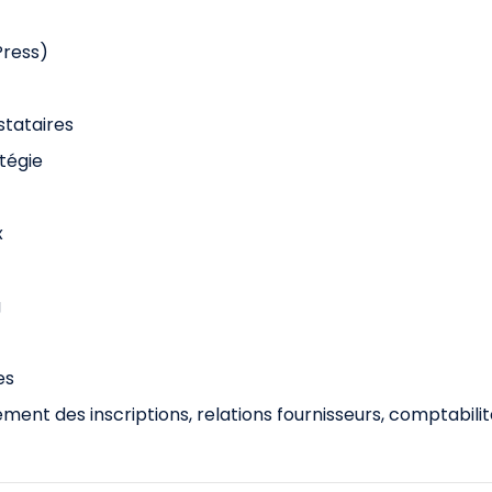
Press)
stataires
atégie
x
g
es
ement des inscriptions, relations fournisseurs, comptabili