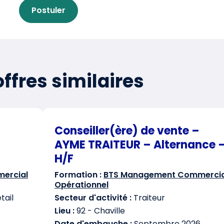
Postuler
ffres similaires
Conseiller(ère) de vente –
AYME TRAITEUR – Alternance 
H/F
ercial
Formation :
BTS Management Commercia
Opérationnel
ail
Secteur d'activité :
Traiteur
Lieu :
92 - Chaville
Date d'embauche :
Septembre 2026