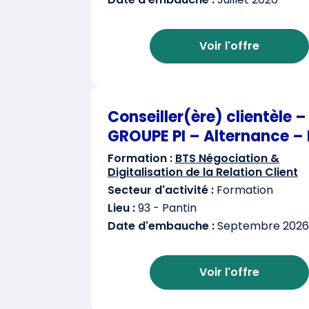
Voir l'offre
Conseiller(ère) clientèle –
GROUPE PI – Alternance – 
Formation :
BTS Négociation &
Digitalisation de la Relation Client
Secteur d'activité :
Formation
Lieu :
93 - Pantin
Date d'embauche :
Septembre 2026
Voir l'offre