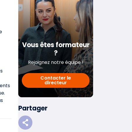
e
Vous êtes formateur
?
Rejoignez notre équipe !
rs
Contacter le
directeur
ments
se.
us
Partager