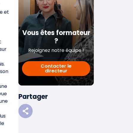
r
e et
Vous êtes formateur
?
t
sur
Rejoignez notre équipe !
is.
Contacter le
directeur
kson
 une
vue
Partager
’une
lus
le