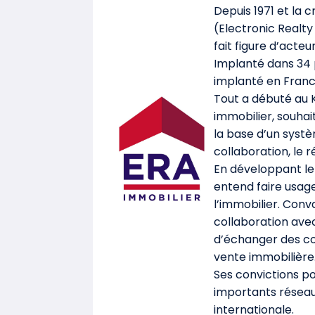
Depuis 1971 et la 
(Electronic Realt
fait figure d’acte
Implanté dans 34 p
implanté en Franc
Tout a débuté au K
immobilier, souha
la base d’un systè
collaboration, le 
En développant le
entend faire usage
l’immobilier. Conv
collaboration avec
d’échanger des co
vente immobilière
Ses convictions po
importants réseaux
internationale.